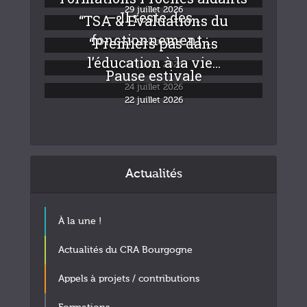
29 juillet 2026
– Il reste des...
“TSA & Evaluations du
fonctionnement :...
“Premiers pas dans
24 juillet 2026
l’éducation à la vie...
24 juillet 2026
Pause estivale
24 juillet 2026
22 juillet 2026
Actualités
À la une !
Actualités du CRA Bourgogne
Appels à projets / contributions