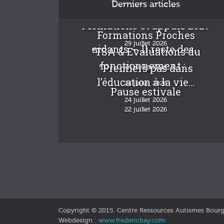
Derniers articles
Formations et appuis 2027
Formations Proches
29 juillet 2026
aidants – Il reste des...
“TSA & Evaluations du
fonctionnement :...
“Premiers pas dans
24 juillet 2026
l’éducation à la vie...
24 juillet 2026
Pause estivale
24 juillet 2026
22 juillet 2026
Copyright © 2015. Centre Ressources Autismes Bour
Webdesign :
www.fredericbay.com