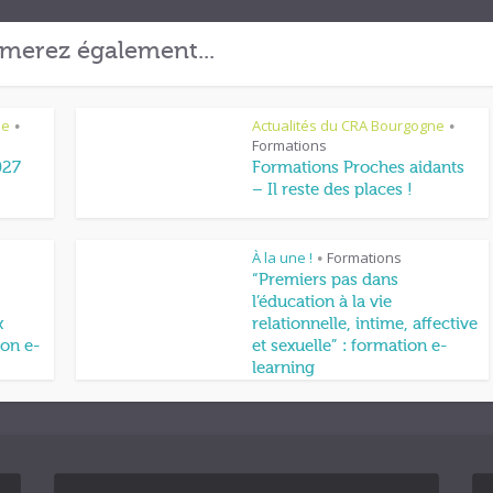
merez également...
ne
Actualités du CRA Bourgogne
•
•
Formations
027
Formations Proches aidants
– Il reste des places !
À la une !
Formations
•
“Premiers pas dans
l’éducation à la vie
x
relationnelle, intime, affective
on e-
et sexuelle” : formation e-
learning