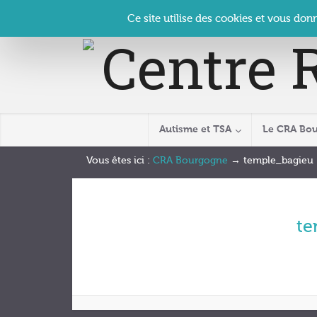
Panneau de gestion des cookies
Accueil
Contact
Se connecter
| CRA Bourgogne –
Ce site utilise des cookies et vous don
Autisme et TSA
Le CRA Bo
Vous êtes ici :
CRA Bourgogne
→
temple_bagieu
te