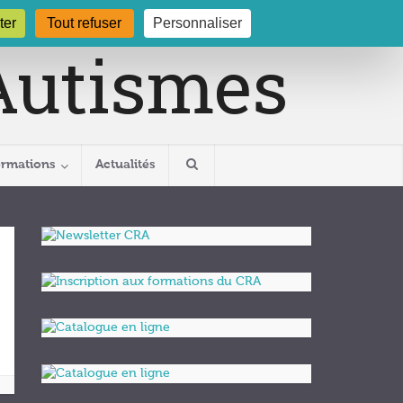
gogne.org
03 80 29 54 19
ter
Tout refuser
Personnaliser
ormations
Actualités