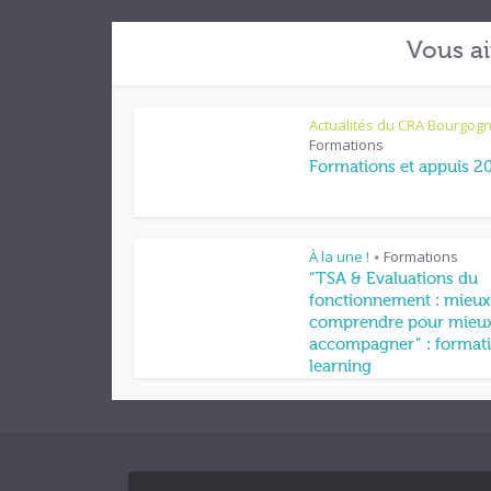
Vous ai
Actualités du CRA Bourgog
Formations
Formations et appuis 2
À la une !
Formations
•
“TSA & Evaluations du
fonctionnement : mieux
comprendre pour mieu
accompagner” : formati
learning