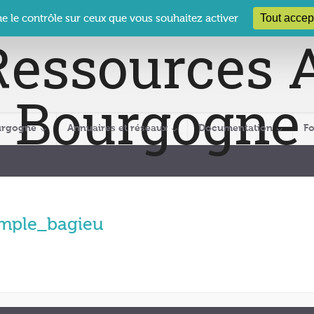
 Le Clos des Présidents – 19-21 rue Coty – 21 000 DIJON
cra@crabour
Tout accep
ne le contrôle sur ceux que vous souhaitez activer
urgogne
Annuaires et réseaux
Documentation
F
mple_bagieu