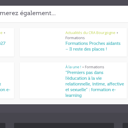
merez également...
ne
Actualités du CRA Bourgogne
•
•
Formations
027
Formations Proches aidants
– Il reste des places !
À la une !
Formations
•
“Premiers pas dans
l’éducation à la vie
x
relationnelle, intime, affective
on e-
et sexuelle” : formation e-
learning