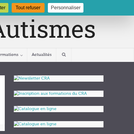
gogne.org
03 80 29 54 19
ter
Tout refuser
Personnaliser
ormations
Actualités