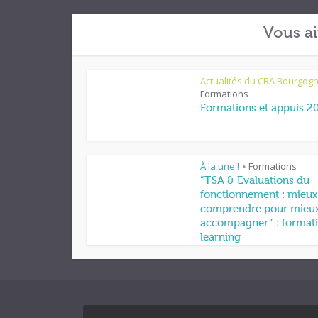
Vous ai
Actualités du CRA Bourgog
Formations
Formations et appuis 2
À la une !
Formations
•
“TSA & Evaluations du
fonctionnement : mieux
comprendre pour mieu
accompagner” : formati
learning