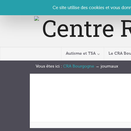
Panneau de gestion des cookies
Accueil
Contact
Se connecter
| CRA Bourgogne –
Ce site utilise des cookies et vous don
Autisme et TSA
Le CRA Bo
Vous êtes ici :
CRA Bourgogne
→
journaux