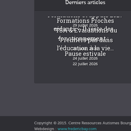
Derniers articles
Formations et appuis 2027
Formations Proches
29 juillet 2026
aidants – Il reste des...
“TSA & Evaluations du
fonctionnement :...
“Premiers pas dans
24 juillet 2026
l’éducation à la vie...
24 juillet 2026
Pause estivale
24 juillet 2026
22 juillet 2026
Copyright © 2015. Centre Ressources Autismes Bour
Webdesign :
www.fredericbay.com