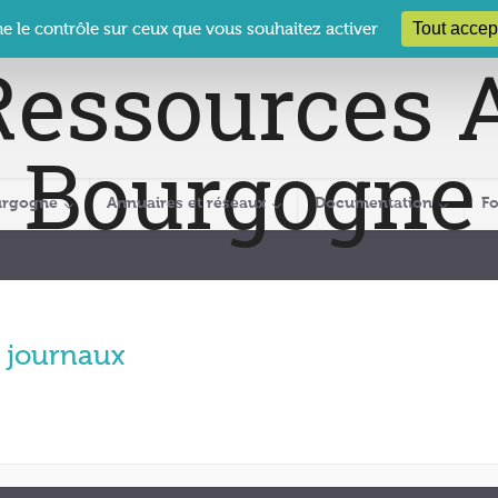
 Le Clos des Présidents – 19-21 rue Coty – 21 000 DIJON
cra@crabour
Tout accep
ne le contrôle sur ceux que vous souhaitez activer
urgogne
Annuaires et réseaux
Documentation
F
journaux