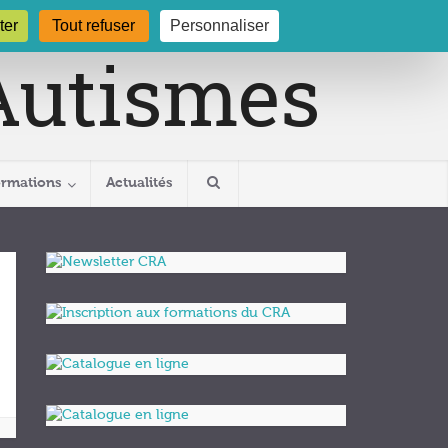
gogne.org
03 80 29 54 19
ter
Tout refuser
Personnaliser
ormations
Actualités