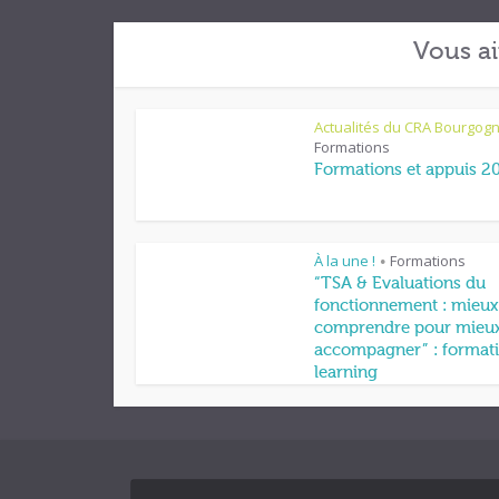
Vous ai
Actualités du CRA Bourgog
Formations
Formations et appuis 2
À la une !
Formations
•
“TSA & Evaluations du
fonctionnement : mieux
comprendre pour mieu
accompagner” : formati
learning