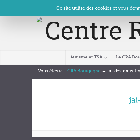
Panneau de gestion des cookies
Accueil
Contact
Se connecter
| CRA Bourgogne –
Ce site utilise des cookies et vous don
Autisme et TSA
Le CRA Bo
Vous êtes ici :
CRA Bourgogne
→
jai-des-amis-t
ja