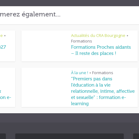
merez également...
ne
Actualités du CRA Bourgogne
•
•
Formations
027
Formations Proches aidants
– Il reste des places !
À la une !
Formations
•
“Premiers pas dans
l’éducation à la vie
x
relationnelle, intime, affective
on e-
et sexuelle” : formation e-
learning