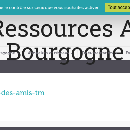
 Le Clos des Présidents – 19-21 rue Coty – 21 000 DIJON
cra@crabour
Tout accep
ne le contrôle sur ceux que vous souhaitez activer
urgogne
Annuaires et réseaux
Documentation
F
m
i-des-amis-tm