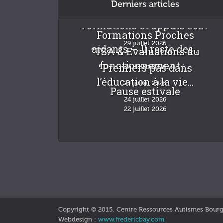
Derniers articles
Formations et appuis 2027
Formations Proches
29 juillet 2026
aidants – Il reste des...
“TSA & Evaluations du
fonctionnement :...
“Premiers pas dans
24 juillet 2026
l’éducation à la vie...
24 juillet 2026
Pause estivale
24 juillet 2026
22 juillet 2026
Copyright © 2015. Centre Ressources Autismes Bour
Webdesign :
www.fredericbay.com