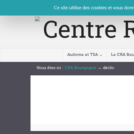
Panneau de gestion des cookies
Accueil
Contact
Se connecter
| CRA Bourgogne –
Ce site utilise des cookies et vous don
Autisme et TSA
Le CRA Bo
Vous êtes ici :
CRA Bourgogne
→
déclic