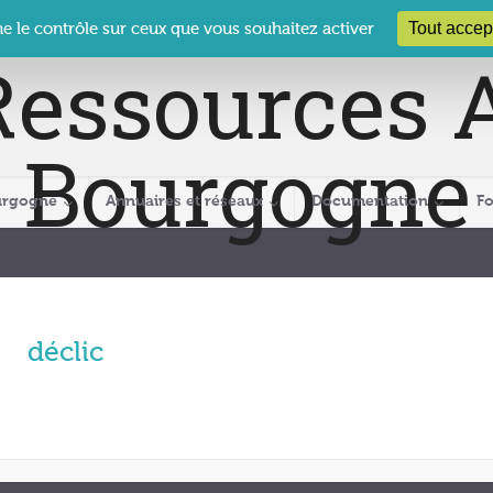
 Le Clos des Présidents – 19-21 rue Coty – 21 000 DIJON
cra@crabour
Tout accep
ne le contrôle sur ceux que vous souhaitez activer
urgogne
Annuaires et réseaux
Documentation
F
déclic