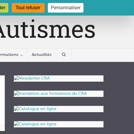
gogne.org
03 80 29 54 19
ter
Tout refuser
Personnaliser
ormations
Actualités