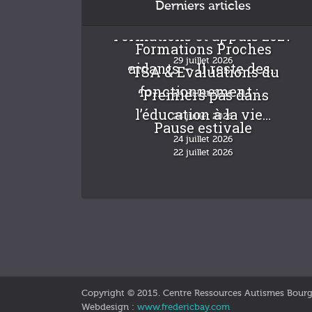
Derniers articles
Formations et appuis 2027
Formations Proches
29 juillet 2026
aidants – Il reste des...
“TSA & Evaluations du
fonctionnement :...
“Premiers pas dans
24 juillet 2026
l’éducation à la vie...
24 juillet 2026
Pause estivale
24 juillet 2026
22 juillet 2026
Copyright © 2015. Centre Ressources Autismes Bour
Webdesign :
www.fredericbay.com