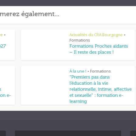
merez également...
ne
Actualités du CRA Bourgogne
•
•
Formations
027
Formations Proches aidants
– Il reste des places !
À la une !
Formations
•
“Premiers pas dans
l’éducation à la vie
x
relationnelle, intime, affective
on e-
et sexuelle” : formation e-
learning