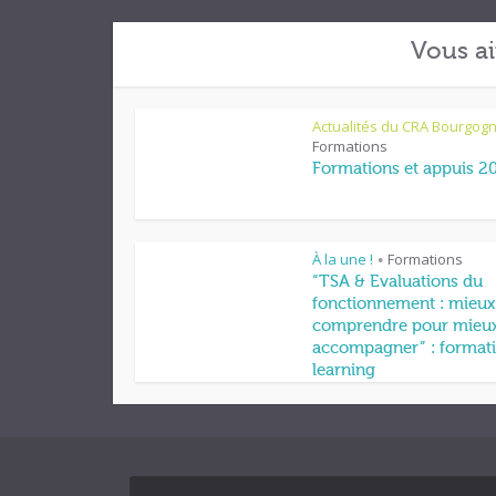
Vous ai
Actualités du CRA Bourgog
Formations
Formations et appuis 2
À la une !
Formations
•
“TSA & Evaluations du
fonctionnement : mieux
comprendre pour mieu
accompagner” : formati
learning