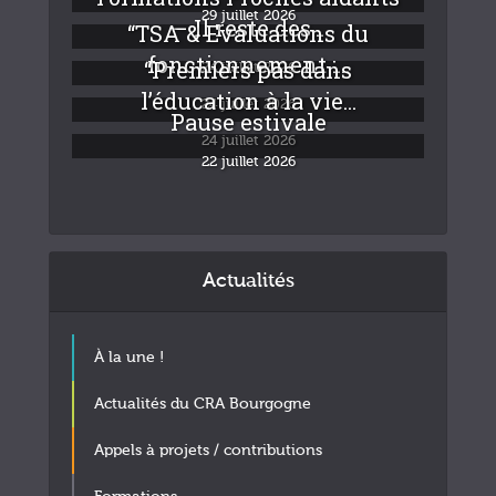
29 juillet 2026
– Il reste des...
“TSA & Evaluations du
fonctionnement :...
“Premiers pas dans
24 juillet 2026
l’éducation à la vie...
24 juillet 2026
Pause estivale
24 juillet 2026
22 juillet 2026
Actualités
À la une !
Actualités du CRA Bourgogne
Appels à projets / contributions