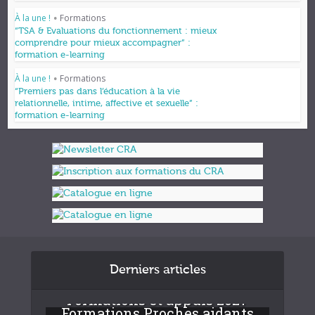
À la une !
Formations
•
“TSA & Evaluations du fonctionnement : mieux
comprendre pour mieux accompagner” :
formation e-learning
À la une !
Formations
•
“Premiers pas dans l’éducation à la vie
relationnelle, intime, affective et sexuelle” :
formation e-learning
Derniers articles
Formations et appuis 2027
Formations Proches aidants