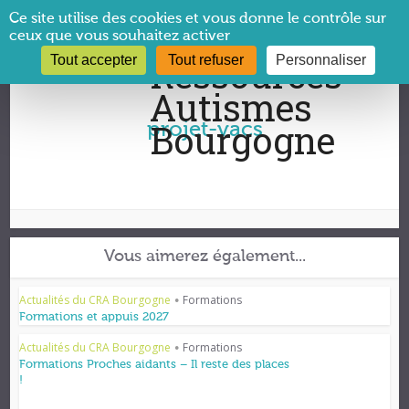
Panneau de gestion des cookies
Ce site utilise des cookies et vous donne le contrôle sur
ceux que vous souhaitez activer
Tout accepter
Tout refuser
Personnaliser
Vous êtes ici :
CRA Bourgogne
→
projet-vacs
projet-vacs
Vous aimerez également...
Actualités du CRA Bourgogne
Formations
•
Formations et appuis 2027
Actualités du CRA Bourgogne
Formations
•
Formations Proches aidants – Il reste des places
!