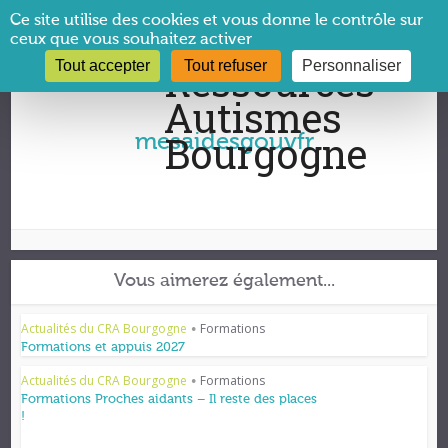
Panneau de gestion des cookies
Ce site utilise des cookies et vous donne le contrôle sur
ceux que vous souhaitez activer
Tout accepter
Tout refuser
Personnaliser
Vous êtes ici :
CRA Bourgogne
→
mesaidesgouvfr
mesaidesgouvfr
Vous aimerez également...
Actualités du CRA Bourgogne
Formations
•
Formations et appuis 2027
Actualités du CRA Bourgogne
Formations
•
Formations Proches aidants – Il reste des places
!