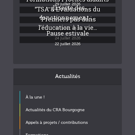
29 juillet 2026
– Il reste des...
“TSA & Evaluations du
fonctionnement :...
“Premiers pas dans
24 juillet 2026
l’éducation à la vie...
24 juillet 2026
Pause estivale
24 juillet 2026
22 juillet 2026
Actualités
À la une !
Actualités du CRA Bourgogne
Appels à projets / contributions