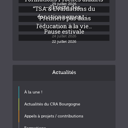
29 juillet 2026
– Il reste des...
“TSA & Evaluations du
fonctionnement :...
“Premiers pas dans
24 juillet 2026
l’éducation à la vie...
24 juillet 2026
Pause estivale
24 juillet 2026
22 juillet 2026
Actualités
À la une !
Actualités du CRA Bourgogne
Appels à projets / contributions