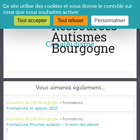
Panneau de gestion des cookies
Ce site utilise des cookies et vous donne le contrôle sur
ceux que vous souhaitez activer
Tout accepter
Tout refuser
Personnaliser
Vous êtes ici :
CRA Bourgogne
→
CanalAutisme
CanalAutisme
Vous aimerez également...
Actualités du CRA Bourgogne
Formations
•
Formations et appuis 2027
Actualités du CRA Bourgogne
Formations
•
Formations Proches aidants – Il reste des places
!