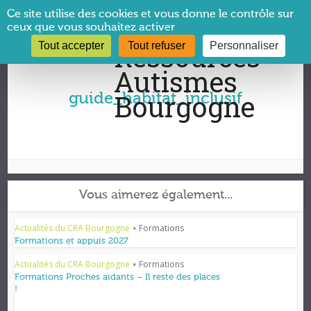
Panneau de gestion des cookies
Ce site utilise des cookies et vous donne le contrôle sur
ceux que vous souhaitez activer
Tout accepter
Tout refuser
Personnaliser
Vous êtes ici :
CRA Bourgogne
→
guide_habitat_inclusif
guide_habitat_inclusif
Vous aimerez également...
Actualités du CRA Bourgogne
Formations
•
Formations et appuis 2027
Actualités du CRA Bourgogne
Formations
•
Formations Proches aidants – Il reste des places
!