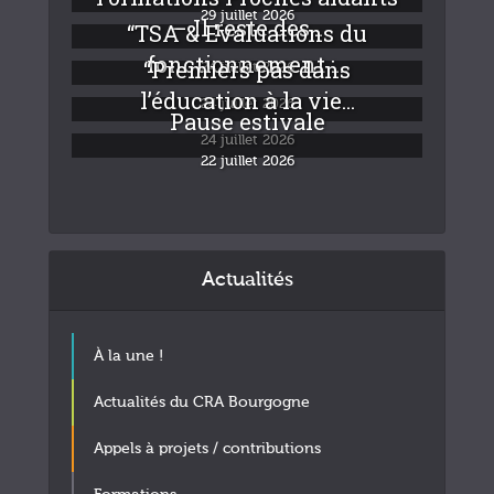
29 juillet 2026
– Il reste des...
“TSA & Evaluations du
fonctionnement :...
“Premiers pas dans
24 juillet 2026
l’éducation à la vie...
24 juillet 2026
Pause estivale
24 juillet 2026
22 juillet 2026
Actualités
À la une !
Actualités du CRA Bourgogne
Appels à projets / contributions