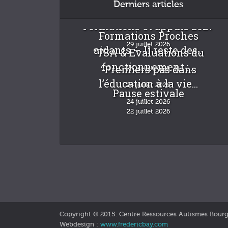
Derniers articles
Formations et appuis 2027
Formations Proches
29 juillet 2026
aidants – Il reste des...
“TSA & Evaluations du
fonctionnement :...
“Premiers pas dans
24 juillet 2026
l’éducation à la vie...
24 juillet 2026
Pause estivale
24 juillet 2026
22 juillet 2026
Copyright © 2015. Centre Ressources Autismes Bour
Webdesign :
www.fredericbay.com