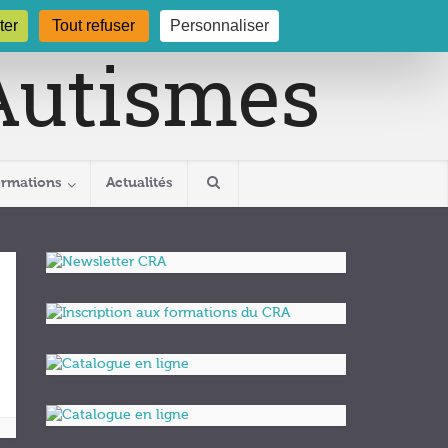
gogne.org
03 80 29 54 19
ter
Tout refuser
Personnaliser
ormations
Actualités