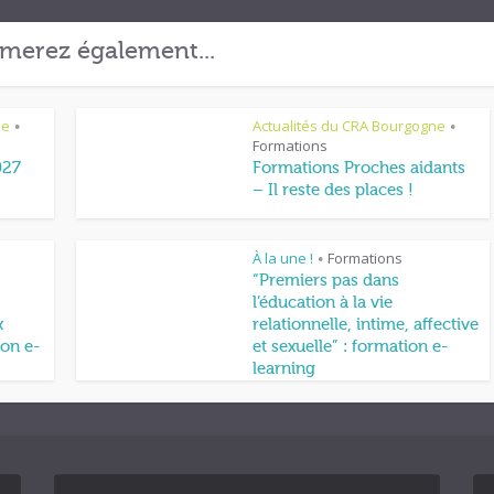
merez également...
ne
Actualités du CRA Bourgogne
•
•
Formations
027
Formations Proches aidants
– Il reste des places !
À la une !
Formations
•
“Premiers pas dans
l’éducation à la vie
x
relationnelle, intime, affective
on e-
et sexuelle” : formation e-
learning