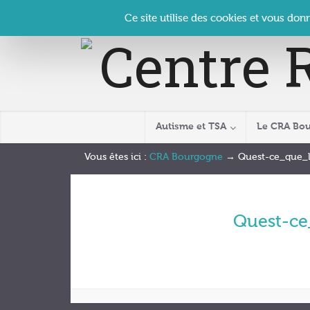
Panneau de gestion des cookies
Accueil
Contact
Se connecter
| CRA Bourgogne –
Ce site utilise des cookies et vous don
Autisme et TSA
Le CRA Bo
Vous êtes ici :
CRA Bourgogne
→
Quest-ce_que_
Quest-ce