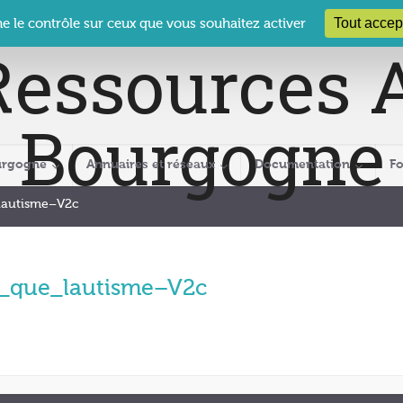
 Le Clos des Présidents – 19-21 rue Coty – 21 000 DIJON
cra@crabour
Tout accep
ne le contrôle sur ceux que vous souhaitez activer
urgogne
Annuaires et réseaux
Documentation
F
lautisme–V2c
_que_lautisme–V2c