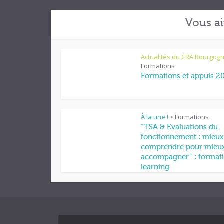
Vous ai
Actualités du CRA Bourgog
Formations
Formations et appuis 2
À la une !
Formations
•
“TSA & Evaluations du
fonctionnement : mieux
comprendre pour mieu
accompagner” : formati
learning