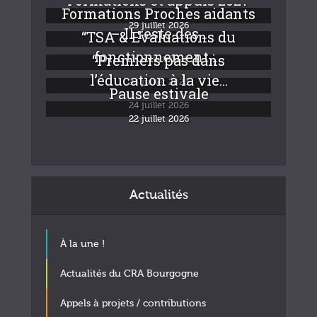
Formations Proches aidants
29 juillet 2026
– Il reste des...
“TSA & Evaluations du
fonctionnement :...
“Premiers pas dans
24 juillet 2026
l’éducation à la vie...
24 juillet 2026
Pause estivale
24 juillet 2026
22 juillet 2026
Actualités
À la une !
Actualités du CRA Bourgogne
Appels à projets / contributions