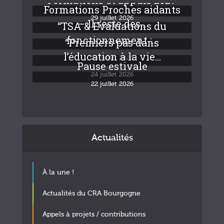
Formations Proches aidants
29 juillet 2026
– Il reste des...
“TSA & Evaluations du
fonctionnement :...
“Premiers pas dans
24 juillet 2026
l’éducation à la vie...
24 juillet 2026
Pause estivale
24 juillet 2026
22 juillet 2026
Actualités
À la une !
Actualités du CRA Bourgogne
Appels à projets / contributions