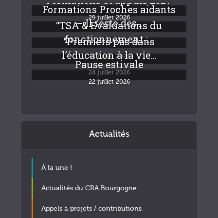
Formations Proches aidants
29 juillet 2026
– Il reste des...
“TSA & Evaluations du
fonctionnement :...
“Premiers pas dans
24 juillet 2026
l’éducation à la vie...
24 juillet 2026
Pause estivale
24 juillet 2026
22 juillet 2026
Actualités
À la une !
Actualités du CRA Bourgogne
Appels à projets / contributions