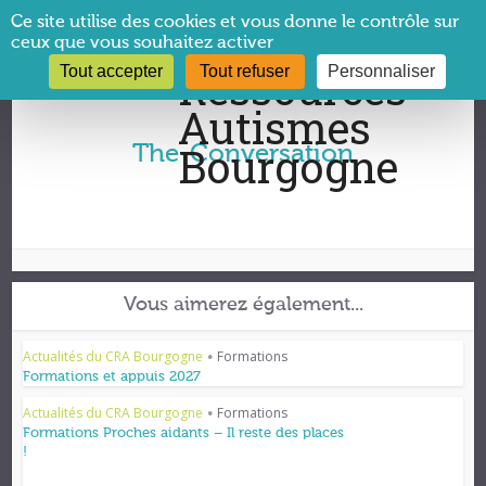
Panneau de gestion des cookies
Ce site utilise des cookies et vous donne le contrôle sur
ceux que vous souhaitez activer
Tout accepter
Tout refuser
Personnaliser
Vous êtes ici :
CRA Bourgogne
→
The-Conversation
The-Conversation
Vous aimerez également...
Actualités du CRA Bourgogne
Formations
•
Formations et appuis 2027
Actualités du CRA Bourgogne
Formations
•
Formations Proches aidants – Il reste des places
!