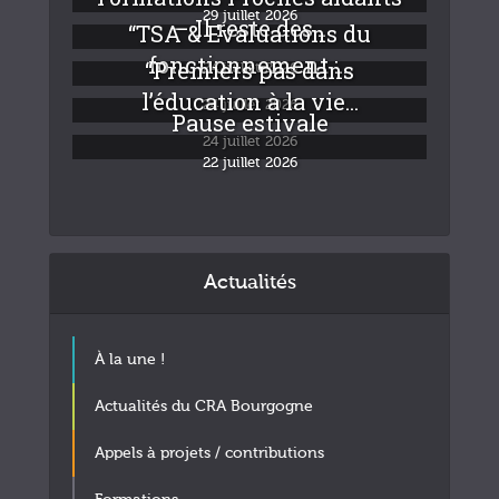
29 juillet 2026
– Il reste des...
“TSA & Evaluations du
fonctionnement :...
“Premiers pas dans
24 juillet 2026
l’éducation à la vie...
24 juillet 2026
Pause estivale
24 juillet 2026
22 juillet 2026
Actualités
À la une !
Actualités du CRA Bourgogne
Appels à projets / contributions