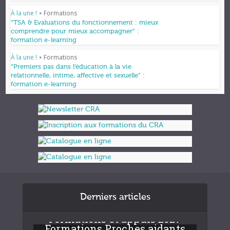
À la une !
Formations
•
“TSA & Evaluations du fonctionnement : mieux
comprendre pour mieux accompagner” :
formation e-learning
À la une !
Formations
•
“Premiers pas dans l’éducation à la vie
relationnelle, intime, affective et sexuelle” :
formation e-learning
Derniers articles
Formations et appuis 2027
Formations Proches aidants