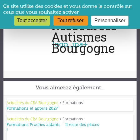
Panneau de gestion des cookies
Ce site utilise des cookies et vous donne le contrôle sur
ceux que vous souhaitez activer
Tout accepter
Tout refuser
Personnaliser
Vous êtes ici :
CRA Bourgogne
→
logo_ipa+
logo_ipa+
Vous aimerez également...
Actualités du CRA Bourgogne
Formations
•
Formations et appuis 2027
Actualités du CRA Bourgogne
Formations
•
Formations Proches aidants – Il reste des places
!