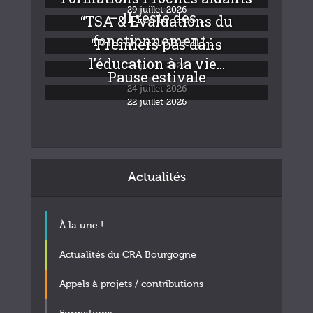
29 juillet 2026
– Il reste des...
“TSA & Evaluations du
fonctionnement :...
“Premiers pas dans
24 juillet 2026
l’éducation à la vie...
24 juillet 2026
Pause estivale
24 juillet 2026
22 juillet 2026
Actualités
À la une !
Actualités du CRA Bourgogne
Appels à projets / contributions