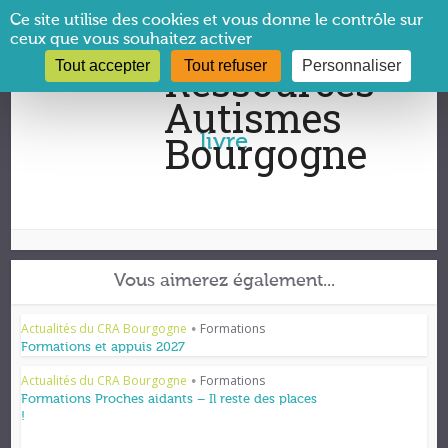
Panneau de gestion des cookies
Ce site utilise des cookies et vous donne le contrôle sur
ceux que vous souhaitez activer
Tout accepter
Tout refuser
Personnaliser
Vous êtes ici :
CRA Bourgogne
→
livre
livre
Vous aimerez également...
Actualités du CRA Bourgogne
Formations
•
Formations et appuis 2027
Actualités du CRA Bourgogne
Formations
•
Formations Proches aidants – Il reste des places
!