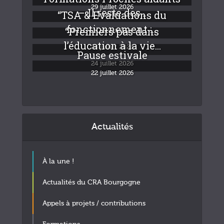
29 juillet 2026
– Il reste des...
“TSA & Evaluations du
fonctionnement :...
“Premiers pas dans
24 juillet 2026
l’éducation à la vie...
24 juillet 2026
Pause estivale
24 juillet 2026
22 juillet 2026
Actualités
À la une !
Actualités du CRA Bourgogne
Appels à projets / contributions