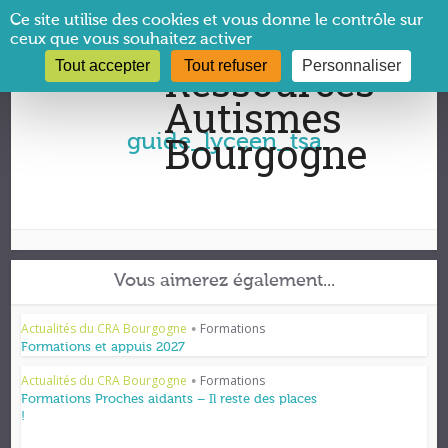
Panneau de gestion des cookies
Ce site utilise des cookies et vous donne le contrôle sur
ceux que vous souhaitez activer
Tout accepter
Tout refuser
Personnaliser
Vous êtes ici :
CRA Bourgogne
→
guide_lyceen_tsa
guide_lyceen_tsa
Vous aimerez également...
Actualités du CRA Bourgogne
Formations
•
Formations et appuis 2027
Actualités du CRA Bourgogne
Formations
•
Formations Proches aidants – Il reste des places
!