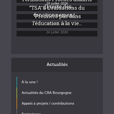
29 juillet 2026
– Il reste des...
“TSA & Evaluations du
fonctionnement :...
“Premiers pas dans
24 juillet 2026
l’éducation à la vie...
24 juillet 2026
24 juillet 2026
Pause estivale
22 juillet 2026
Actualités
À la une !
Actualités du CRA Bourgogne
Appels à projets / contributions