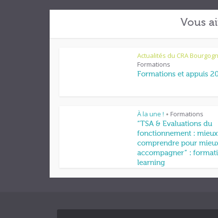
Vous ai
Actualités du CRA Bourgog
Formations
Formations et appuis 2
À la une !
Formations
•
“TSA & Evaluations du
fonctionnement : mieux
comprendre pour mieu
accompagner” : formati
learning