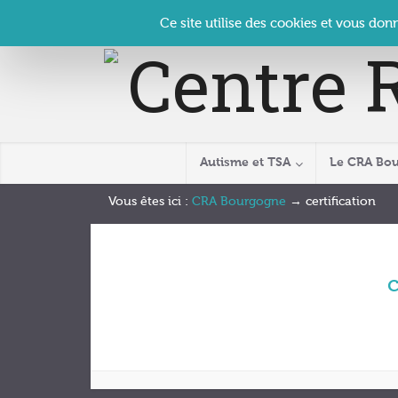
Panneau de gestion des cookies
Accueil
Contact
Se connecter
| CRA Bourgogne –
Ce site utilise des cookies et vous don
Autisme et TSA
Le CRA Bo
Vous êtes ici :
CRA Bourgogne
→
certification
c