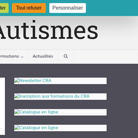
gogne.org
03 80 29 54 19
ter
Tout refuser
Personnaliser
ormations
Actualités