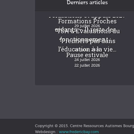
Derniers articles
Formations et appuis 2027
Formations Proches
29 juillet 2026
aidants – Il reste des...
“TSA & Evaluations du
fonctionnement :...
“Premiers pas dans
24 juillet 2026
l’éducation à la vie...
24 juillet 2026
Pause estivale
24 juillet 2026
22 juillet 2026
Copyright © 2015. Centre Ressources Autismes Bour
Webdesign :
www.fredericbay.com