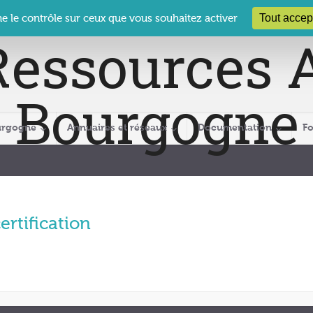
 Le Clos des Présidents – 19-21 rue Coty – 21 000 DIJON
cra@crabour
Tout accep
ne le contrôle sur ceux que vous souhaitez activer
urgogne
Annuaires et réseaux
Documentation
F
ertification