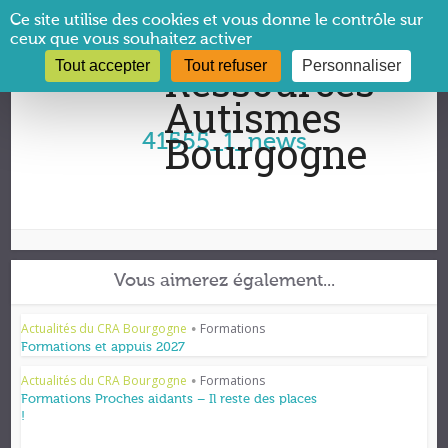
Panneau de gestion des cookies
Ce site utilise des cookies et vous donne le contrôle sur
ceux que vous souhaitez activer
Tout accepter
Tout refuser
Personnaliser
Vous êtes ici :
CRA Bourgogne
→
41555_1_news
41555_1_news
Vous aimerez également...
Actualités du CRA Bourgogne
Formations
•
Formations et appuis 2027
Actualités du CRA Bourgogne
Formations
•
Formations Proches aidants – Il reste des places
!