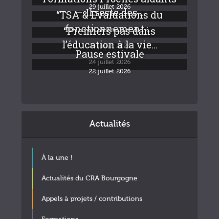
29 juillet 2026
– Il reste des...
“TSA & Evaluations du
fonctionnement :...
“Premiers pas dans
24 juillet 2026
l’éducation à la vie...
24 juillet 2026
Pause estivale
24 juillet 2026
22 juillet 2026
Actualités
À la une !
Actualités du CRA Bourgogne
Appels à projets / contributions