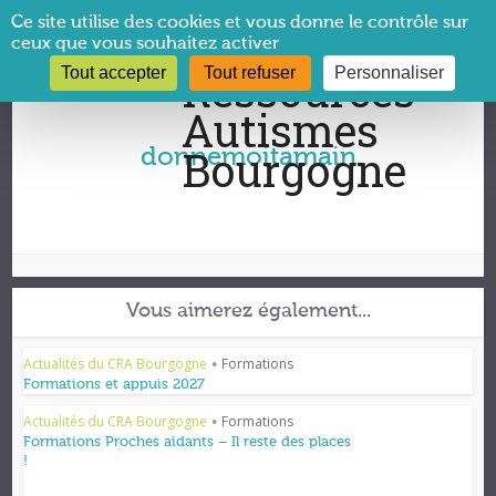
Panneau de gestion des cookies
Ce site utilise des cookies et vous donne le contrôle sur
ceux que vous souhaitez activer
Tout accepter
Tout refuser
Personnaliser
Vous êtes ici :
CRA Bourgogne
→
donnemoitamain
donnemoitamain
Vous aimerez également...
Actualités du CRA Bourgogne
Formations
•
Formations et appuis 2027
Actualités du CRA Bourgogne
Formations
•
Formations Proches aidants – Il reste des places
!