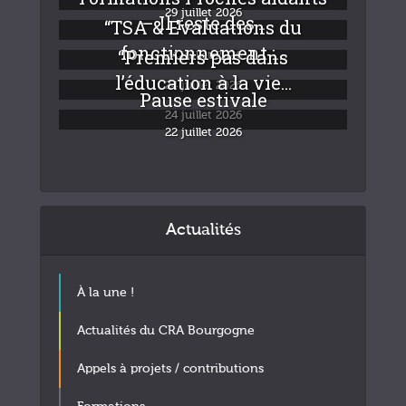
29 juillet 2026
– Il reste des...
“TSA & Evaluations du
fonctionnement :...
“Premiers pas dans
24 juillet 2026
l’éducation à la vie...
24 juillet 2026
Pause estivale
24 juillet 2026
22 juillet 2026
Actualités
À la une !
Actualités du CRA Bourgogne
Appels à projets / contributions