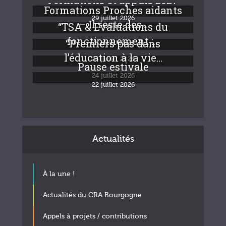
Formations et appuis 2027
Formations Proches aidants
29 juillet 2026
– Il reste des...
“TSA & Evaluations du
fonctionnement :...
“Premiers pas dans
24 juillet 2026
l’éducation à la vie...
24 juillet 2026
Pause estivale
24 juillet 2026
22 juillet 2026
Actualités
À la une !
Actualités du CRA Bourgogne
Appels à projets / contributions