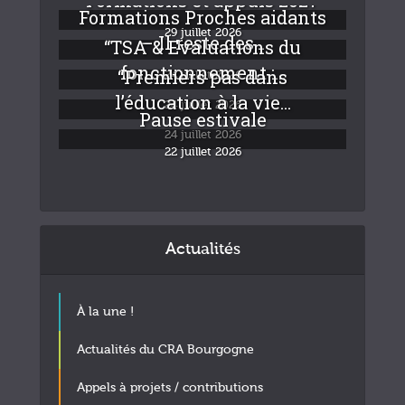
Formations Proches aidants
29 juillet 2026
– Il reste des...
“TSA & Evaluations du
fonctionnement :...
“Premiers pas dans
24 juillet 2026
l’éducation à la vie...
24 juillet 2026
Pause estivale
24 juillet 2026
22 juillet 2026
Actualités
À la une !
Actualités du CRA Bourgogne
Appels à projets / contributions