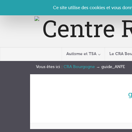
Panneau de gestion des cookies
Accueil
Contact
Se connecter
| CRA Bourgogne –
Ce site utilise des cookies et vous don
Autisme et TSA
Le CRA Bo
Vous êtes ici :
CRA Bourgogne
→
guide_ANFE