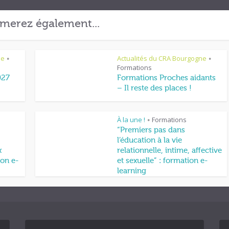
merez également...
ne
Actualités du CRA Bourgogne
•
•
Formations
027
Formations Proches aidants
– Il reste des places !
À la une !
Formations
•
“Premiers pas dans
l’éducation à la vie
x
relationnelle, intime, affective
on e-
et sexuelle” : formation e-
learning