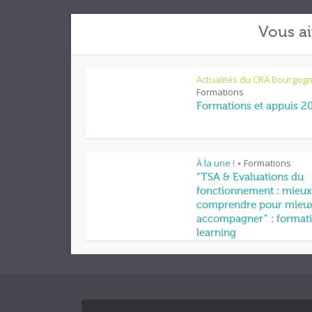
Vous ai
Actualités du CRA Bourgog
Formations
Formations et appuis 2
À la une !
Formations
•
“TSA & Evaluations du
fonctionnement : mieux
comprendre pour mieu
accompagner” : formati
learning