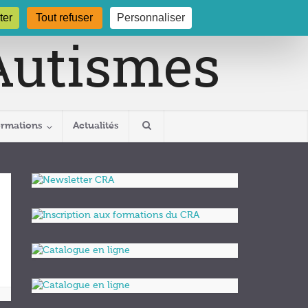
gogne.org
03 80 29 54 19
ter
Tout refuser
Personnaliser
ormations
Actualités