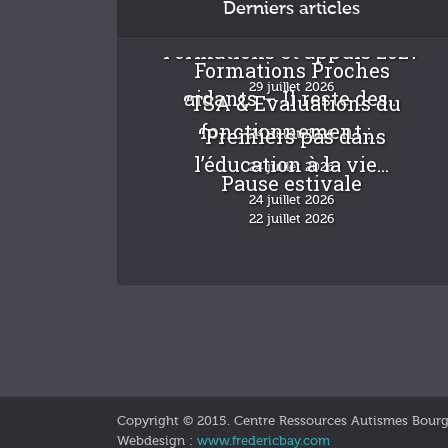
Derniers articles
Formations et appuis 2027
Formations Proches
29 juillet 2026
aidants – Il reste des...
“TSA & Evaluations du
fonctionnement :...
“Premiers pas dans
24 juillet 2026
l’éducation à la vie...
24 juillet 2026
Pause estivale
24 juillet 2026
22 juillet 2026
Copyright © 2015. Centre Ressources Autismes Bour
Webdesign :
www.fredericbay.com