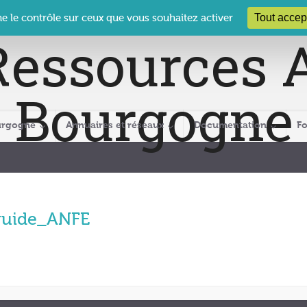
 Le Clos des Présidents – 19-21 rue Coty – 21 000 DIJON
cra@crabour
Tout accep
ne le contrôle sur ceux que vous souhaitez activer
urgogne
Annuaires et réseaux
Documentation
F
guide_ANFE