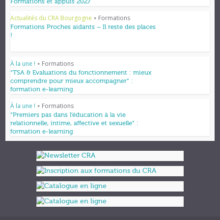
Formations et appuis 2027
Actualités du CRA Bourgogne
Formations
•
Formations Proches aidants – Il reste des places
!
À la une !
Formations
•
“TSA & Evaluations du fonctionnement : mieux
comprendre pour mieux accompagner” :
formation e-learning
À la une !
Formations
•
“Premiers pas dans l’éducation à la vie
relationnelle, intime, affective et sexuelle” :
formation e-learning