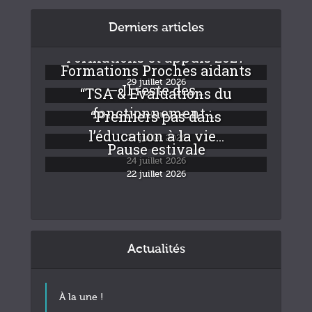
Derniers articles
Formations et appuis 2027
Formations Proches aidants
29 juillet 2026
– Il reste des...
“TSA & Evaluations du
fonctionnement :...
“Premiers pas dans
24 juillet 2026
l’éducation à la vie...
24 juillet 2026
Pause estivale
24 juillet 2026
22 juillet 2026
Actualités
À la une !