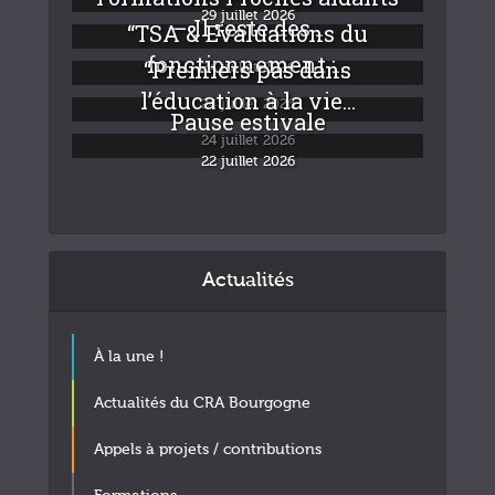
29 juillet 2026
– Il reste des...
“TSA & Evaluations du
fonctionnement :...
“Premiers pas dans
24 juillet 2026
l’éducation à la vie...
24 juillet 2026
Pause estivale
24 juillet 2026
22 juillet 2026
Actualités
À la une !
Actualités du CRA Bourgogne
Appels à projets / contributions