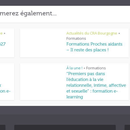
merez également...
ne
Actualités du CRA Bourgogne
•
•
Formations
027
Formations Proches aidants
– Il reste des places !
À la une !
Formations
•
“Premiers pas dans
l’éducation à la vie
x
relationnelle, intime, affective
on e-
et sexuelle” : formation e-
learning