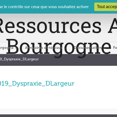
 Le Clos des Présidents – 19-21 rue Coty – 21 000 DIJON
cra@crabour
Tout accep
ne le contrôle sur ceux que vous souhaitez activer
urgogne
Annuaires et réseaux
Documentation
F
9_Dyspraxie_DLargeur
19_Dyspraxie_DLargeur