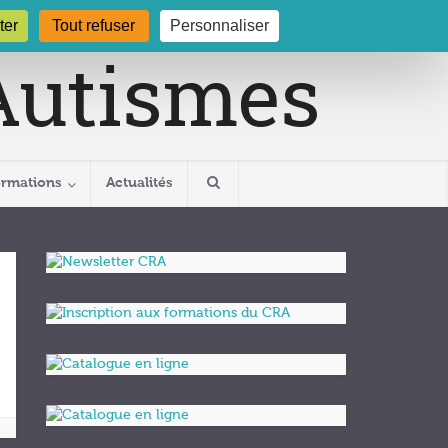
gogne.org
03 80 29 54 19
ter
Tout refuser
Personnaliser
ormations
Actualités