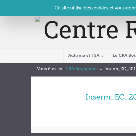
Panneau de gestion des cookies
Accueil
Contact
Se connecter
| CRA Bourgogne –
Ce site utilise des cookies et vous don
Autisme et TSA
Le CRA Bo
Vous êtes ici :
CRA Bourgogne
→
Inserm_EC_201
Inserm_EC_20