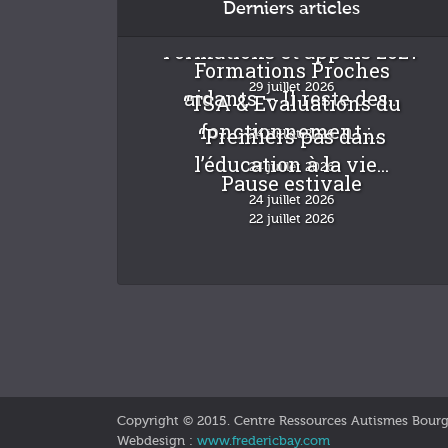
Derniers articles
Formations et appuis 2027
Formations Proches
29 juillet 2026
aidants – Il reste des...
“TSA & Evaluations du
fonctionnement :...
“Premiers pas dans
24 juillet 2026
l’éducation à la vie...
24 juillet 2026
Pause estivale
24 juillet 2026
22 juillet 2026
Copyright © 2015. Centre Ressources Autismes Bour
Webdesign :
www.fredericbay.com