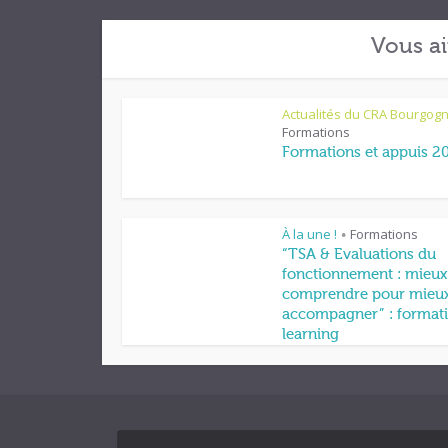
Vous ai
Actualités du CRA Bourgog
Formations
Formations et appuis 2
À la une !
Formations
•
“TSA & Evaluations du
fonctionnement : mieux
comprendre pour mieu
accompagner” : formati
learning