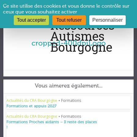
Panneau de gestion des cookies
Ce site utilise des cookies et vous donne le contrôle sur
ceux que vous souhaitez activer
Tout accepter
Tout refuser
Personnaliser
Vous êtes ici :
CRA Bourgogne
→
cropped-400dpiLogo
cropped-400dpiLogo
Vous aimerez également...
Actualités du CRA Bourgogne
Formations
•
Formations et appuis 2027
Actualités du CRA Bourgogne
Formations
•
Formations Proches aidants – Il reste des places
!