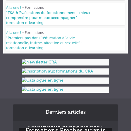
À la une !
Formations
•
“TSA & Evaluations du fonctionnement : mieux
comprendre pour mieux accompagner” :
formation e-learning
À la une !
Formations
•
“Premiers pas dans l’éducation à la vie
relationnelle, intime, affective et sexuelle” :
formation e-learning
Derniers articles
Formations et appuis 2027
Formations Proches aidants