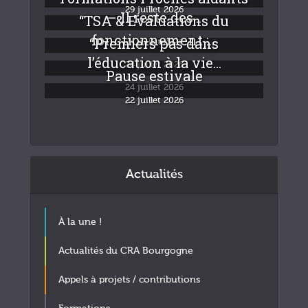
29 juillet 2026
– Il reste des...
“TSA & Evaluations du
fonctionnement :...
“Premiers pas dans
24 juillet 2026
l’éducation à la vie...
24 juillet 2026
Pause estivale
24 juillet 2026
22 juillet 2026
Actualités
À la une !
Actualités du CRA Bourgogne
Appels à projets / contributions