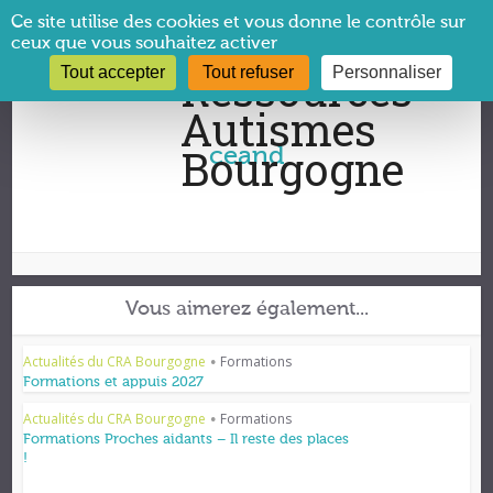
Panneau de gestion des cookies
Ce site utilise des cookies et vous donne le contrôle sur
ceux que vous souhaitez activer
Tout accepter
Tout refuser
Personnaliser
Vous êtes ici :
CRA Bourgogne
→
ceand
ceand
Vous aimerez également...
Actualités du CRA Bourgogne
Formations
•
Formations et appuis 2027
Actualités du CRA Bourgogne
Formations
•
Formations Proches aidants – Il reste des places
!