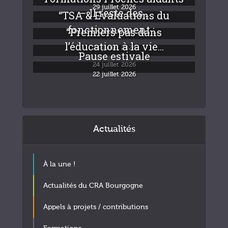
29 juillet 2026
– Il reste des...
“TSA & Evaluations du
fonctionnement :...
“Premiers pas dans
24 juillet 2026
l’éducation à la vie...
24 juillet 2026
Pause estivale
24 juillet 2026
22 juillet 2026
Actualités
À la une !
Actualités du CRA Bourgogne
Appels à projets / contributions