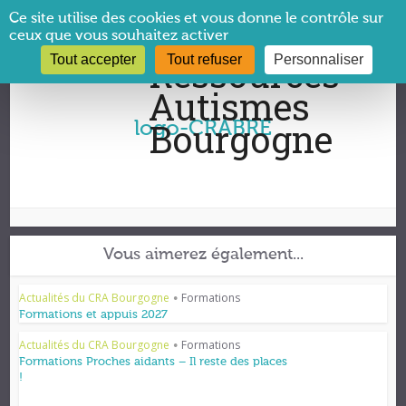
Panneau de gestion des cookies
Ce site utilise des cookies et vous donne le contrôle sur
ceux que vous souhaitez activer
Tout accepter
Tout refuser
Personnaliser
Vous êtes ici :
CRA Bourgogne
→
logo-CRABRE
logo-CRABRE
Vous aimerez également...
Actualités du CRA Bourgogne
Formations
•
Formations et appuis 2027
Actualités du CRA Bourgogne
Formations
•
Formations Proches aidants – Il reste des places
!