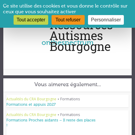
Panneau de gestion des cookies
Ce site utilise des cookies et vous donne le contrôle sur
ceux que vous souhaitez activer
Tout accepter
Tout refuser
Personnaliser
Vous êtes ici :
CRA Bourgogne
→
onthespectrum
onthespectrum
Vous aimerez également...
Actualités du CRA Bourgogne
Formations
•
Formations et appuis 2027
Actualités du CRA Bourgogne
Formations
•
Formations Proches aidants – Il reste des places
!