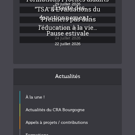
29 juillet 2026
– Il reste des...
“TSA & Evaluations du
fonctionnement :...
“Premiers pas dans
24 juillet 2026
l’éducation à la vie...
24 juillet 2026
Pause estivale
24 juillet 2026
22 juillet 2026
Actualités
À la une !
Actualités du CRA Bourgogne
Appels à projets / contributions