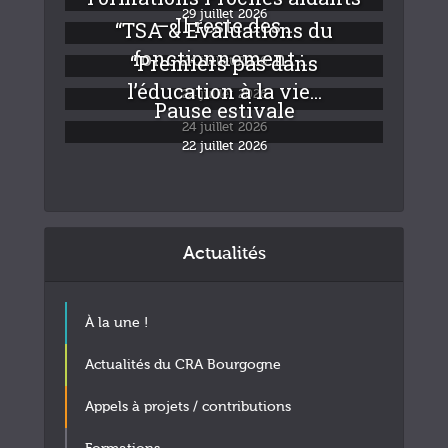
29 juillet 2026
– Il reste des...
“TSA & Evaluations du
fonctionnement :...
“Premiers pas dans
24 juillet 2026
l’éducation à la vie...
24 juillet 2026
Pause estivale
24 juillet 2026
22 juillet 2026
Actualités
À la une !
Actualités du CRA Bourgogne
Appels à projets / contributions