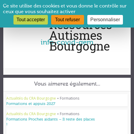
Panneau de gestion des cookies
Ce site utilise des cookies et vous donne le contrôle sur
ceux que vous souhaitez activer
Tout accepter
Tout refuser
Personnaliser
Vous êtes ici :
CRA Bourgogne
→
info-covid-gem
info-covid-gem
Vous aimerez également...
Actualités du CRA Bourgogne
Formations
•
Formations et appuis 2027
Actualités du CRA Bourgogne
Formations
•
Formations Proches aidants – Il reste des places
!