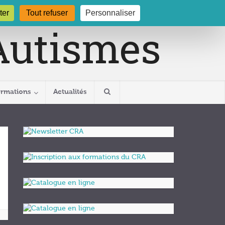
gogne.org
03 80 29 54 19
ter
Tout refuser
Personnaliser
ormations
Actualités