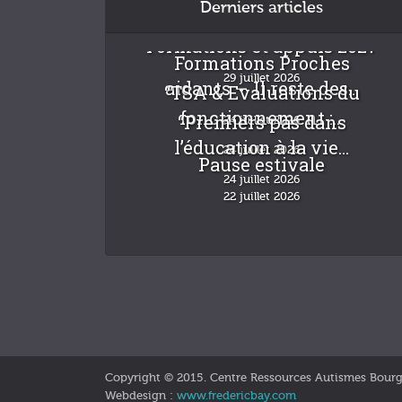
Derniers articles
Formations et appuis 2027
Formations Proches
29 juillet 2026
aidants – Il reste des...
“TSA & Evaluations du
fonctionnement :...
“Premiers pas dans
24 juillet 2026
l’éducation à la vie...
24 juillet 2026
Pause estivale
24 juillet 2026
22 juillet 2026
Copyright © 2015. Centre Ressources Autismes Bour
Webdesign :
www.fredericbay.com