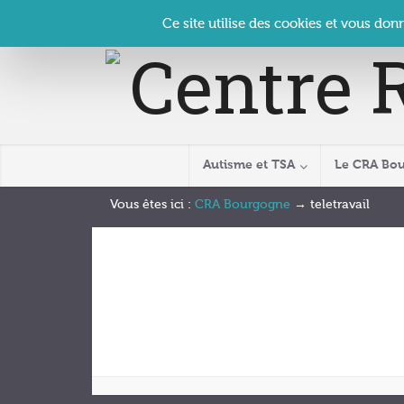
Panneau de gestion des cookies
Accueil
Contact
Se connecter
| CRA Bourgogne –
Ce site utilise des cookies et vous don
Autisme et TSA
Le CRA Bo
Vous êtes ici :
CRA Bourgogne
→
teletravail