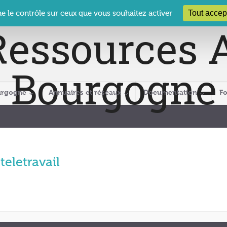
 Le Clos des Présidents – 19-21 rue Coty – 21 000 DIJON
cra@crabour
Tout accep
ne le contrôle sur ceux que vous souhaitez activer
urgogne
Annuaires et réseaux
Documentation
F
teletravail