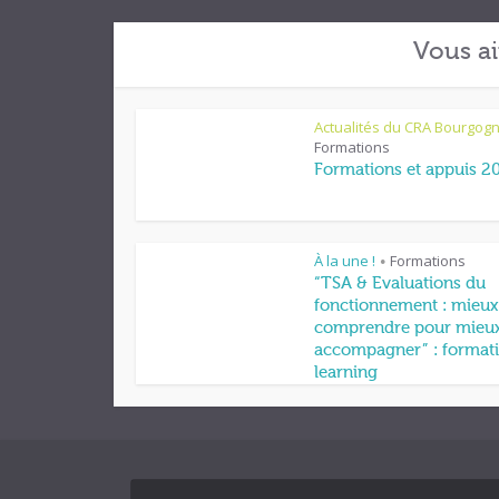
Vous ai
Actualités du CRA Bourgog
Formations
Formations et appuis 2
À la une !
Formations
•
“TSA & Evaluations du
fonctionnement : mieux
comprendre pour mieu
accompagner” : formati
learning