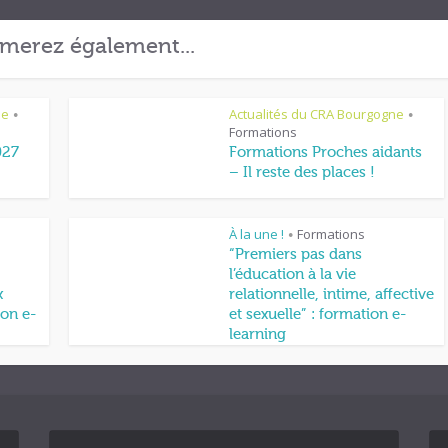
merez également...
ne
Actualités du CRA Bourgogne
•
•
Formations
027
Formations Proches aidants
– Il reste des places !
À la une !
Formations
•
“Premiers pas dans
l’éducation à la vie
x
relationnelle, intime, affective
on e-
et sexuelle” : formation e-
learning