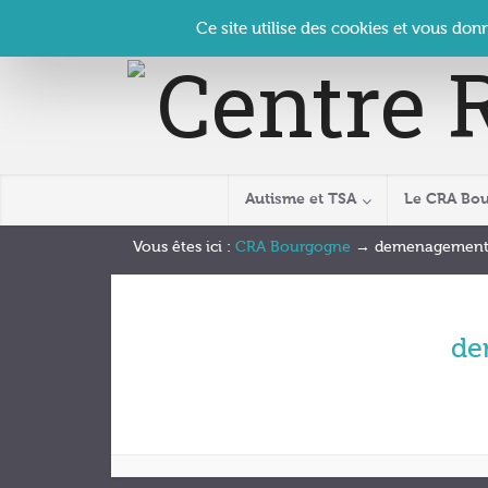
Panneau de gestion des cookies
Accueil
Contact
Se connecter
| CRA Bourgogne –
Ce site utilise des cookies et vous don
Autisme et TSA
Le CRA Bo
Vous êtes ici :
CRA Bourgogne
→
demenagemen
de