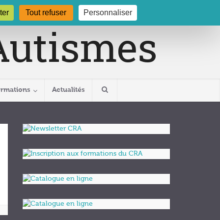
gogne.org
03 80 29 54 19
ter
Tout refuser
Personnaliser
ormations
Actualités