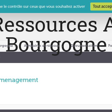
 Le Clos des Présidents – 19-21 rue Coty – 21 000 DIJON
cra@crabour
Tout accep
ne le contrôle sur ceux que vous souhaitez activer
urgogne
Annuaires et réseaux
Documentation
F
t
menagement