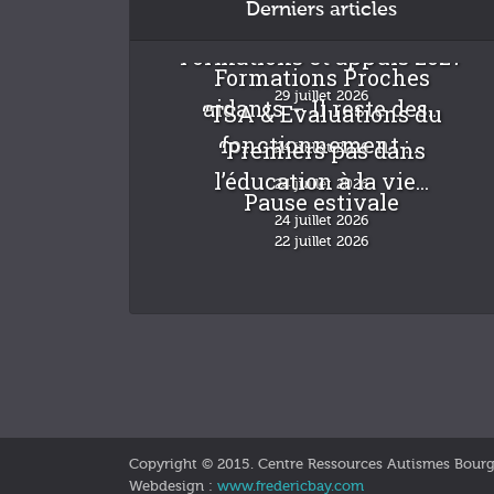
Derniers articles
Formations et appuis 2027
Formations Proches
29 juillet 2026
aidants – Il reste des...
“TSA & Evaluations du
fonctionnement :...
“Premiers pas dans
24 juillet 2026
l’éducation à la vie...
24 juillet 2026
Pause estivale
24 juillet 2026
22 juillet 2026
Copyright © 2015. Centre Ressources Autismes Bour
Webdesign :
www.fredericbay.com