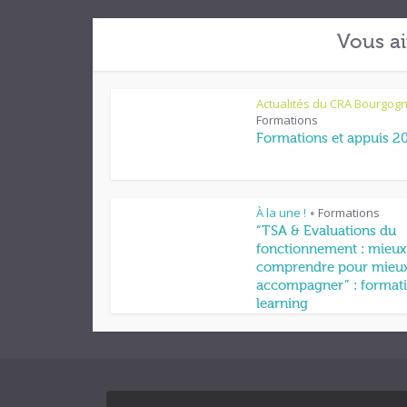
Vous ai
Actualités du CRA Bourgog
Formations
Formations et appuis 2
À la une !
Formations
•
“TSA & Evaluations du
fonctionnement : mieux
comprendre pour mieu
accompagner” : formati
learning