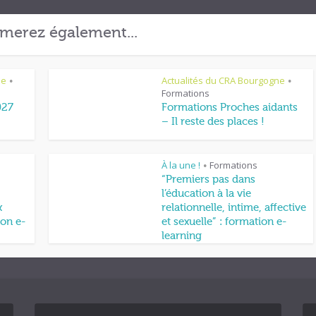
merez également...
ne
Actualités du CRA Bourgogne
•
•
Formations
027
Formations Proches aidants
– Il reste des places !
À la une !
Formations
•
“Premiers pas dans
l’éducation à la vie
x
relationnelle, intime, affective
on e-
et sexuelle” : formation e-
learning