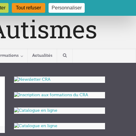
gogne.org
03 80 29 54 19
ter
Tout refuser
Personnaliser
ormations
Actualités