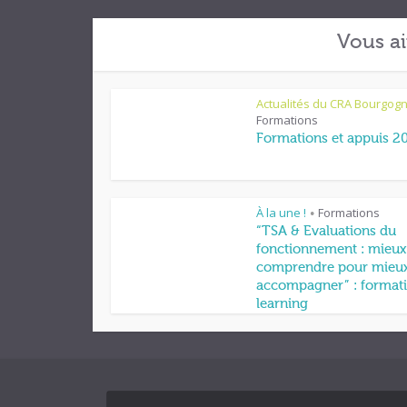
Vous ai
Actualités du CRA Bourgog
Formations
Formations et appuis 2
À la une !
Formations
•
“TSA & Evaluations du
fonctionnement : mieux
comprendre pour mieu
accompagner” : formati
learning