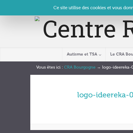
Panneau de gestion des cookies
Accueil
Contact
Se connecter
| CRA Bourgogne –
Ce site utilise des cookies et vous don
Autisme et TSA
Le CRA Bo
Vous êtes ici :
CRA Bourgogne
→
logo-ideereka-
logo-ideereka-