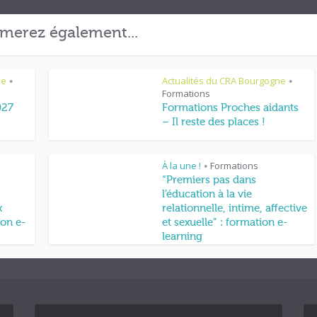
merez également...
ne
Actualités du CRA Bourgogne
•
•
Formations
027
Formations Proches aidants
– Il reste des places !
À la une !
Formations
•
“Premiers pas dans
l’éducation à la vie
x
relationnelle, intime, affective
on e-
et sexuelle” : formation e-
learning