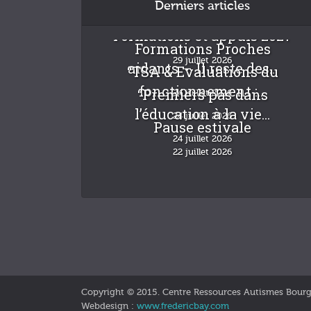
Derniers articles
Formations et appuis 2027
Formations Proches
29 juillet 2026
aidants – Il reste des...
“TSA & Evaluations du
fonctionnement :...
“Premiers pas dans
24 juillet 2026
l’éducation à la vie...
24 juillet 2026
Pause estivale
24 juillet 2026
22 juillet 2026
Copyright © 2015. Centre Ressources Autismes Bour
Webdesign :
www.fredericbay.com