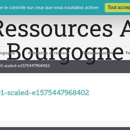
 Le Clos des Présidents – 19-21 rue Coty – 21 000 DIJON
cra@crabour
Tout accep
ne le contrôle sur ceux que vous souhaitez activer
urgogne
Annuaires et réseaux
Documentation
F
01-scaled-e1575447968402
01-scaled-e1575447968402