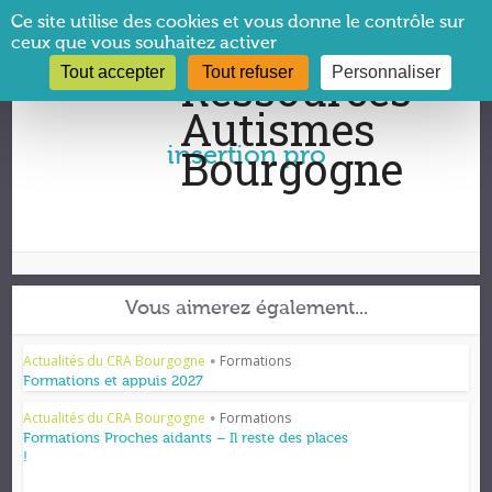
Panneau de gestion des cookies
Ce site utilise des cookies et vous donne le contrôle sur
ceux que vous souhaitez activer
Tout accepter
Tout refuser
Personnaliser
Vous êtes ici :
CRA Bourgogne
→
insertion pro
insertion pro
Vous aimerez également...
Actualités du CRA Bourgogne
Formations
•
Formations et appuis 2027
Actualités du CRA Bourgogne
Formations
•
Formations Proches aidants – Il reste des places
!