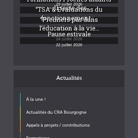
29 juillet 2026
– Il reste des...
“TSA & Evaluations du
fonctionnement :...
“Premiers pas dans
24 juillet 2026
l’éducation à la vie...
24 juillet 2026
Pause estivale
24 juillet 2026
22 juillet 2026
Actualités
À la une !
Actualités du CRA Bourgogne
Appels à projets / contributions