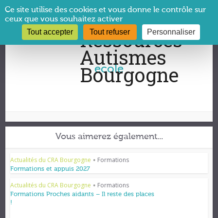
Panneau de gestion des cookies
Ce site utilise des cookies et vous donne le contrôle sur
ceux que vous souhaitez activer
Tout accepter
Tout refuser
Personnaliser
Vous êtes ici :
CRA Bourgogne
→
ecole
ecole
Vous aimerez également...
Actualités du CRA Bourgogne
Formations
•
Formations et appuis 2027
Actualités du CRA Bourgogne
Formations
•
Formations Proches aidants – Il reste des places
!