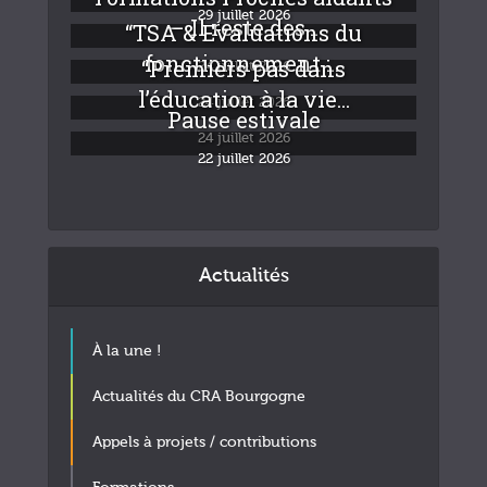
29 juillet 2026
– Il reste des...
“TSA & Evaluations du
fonctionnement :...
“Premiers pas dans
24 juillet 2026
l’éducation à la vie...
24 juillet 2026
Pause estivale
24 juillet 2026
22 juillet 2026
Actualités
À la une !
Actualités du CRA Bourgogne
Appels à projets / contributions