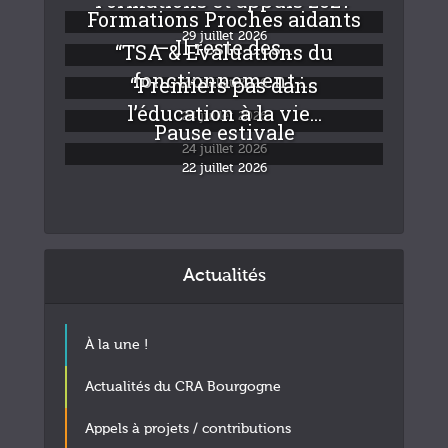
Formations Proches aidants
29 juillet 2026
– Il reste des...
“TSA & Evaluations du
fonctionnement :...
“Premiers pas dans
24 juillet 2026
l’éducation à la vie...
24 juillet 2026
Pause estivale
24 juillet 2026
22 juillet 2026
Actualités
À la une !
Actualités du CRA Bourgogne
Appels à projets / contributions