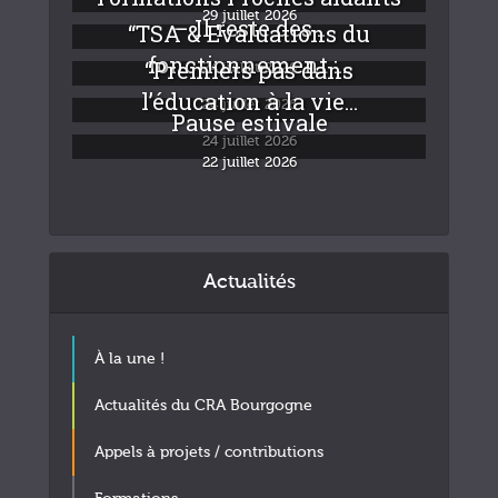
29 juillet 2026
– Il reste des...
“TSA & Evaluations du
fonctionnement :...
“Premiers pas dans
24 juillet 2026
l’éducation à la vie...
24 juillet 2026
Pause estivale
24 juillet 2026
22 juillet 2026
Actualités
À la une !
Actualités du CRA Bourgogne
Appels à projets / contributions