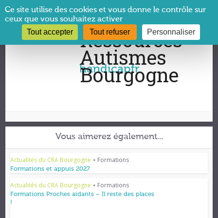
Panneau de gestion des cookies
Ce site utilise des cookies et vous donne le contrôle sur
ceux que vous souhaitez activer
Tout accepter
Tout refuser
Personnaliser
Vous êtes ici :
CRA Bourgogne
→
handicapfr
handicapfr
Vous aimerez également...
Actualités du CRA Bourgogne
Formations
•
Formations et appuis 2027
Actualités du CRA Bourgogne
Formations
•
Formations Proches aidants – Il reste des places
!