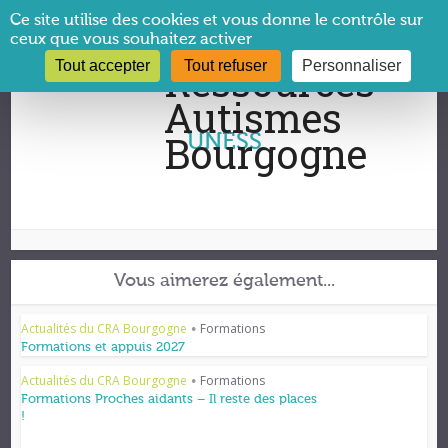
Panneau de gestion des cookies
Ce site utilise des cookies et vous donne le contrôle sur
ceux que vous souhaitez activer
Tout accepter
Tout refuser
Personnaliser
Vous êtes ici :
CRA Bourgogne
→
UNESS
UNESS
Vous aimerez également...
Actualités du CRA Bourgogne
Formations
•
Formations et appuis 2027
Actualités du CRA Bourgogne
Formations
•
Formations Proches aidants – Il reste des places
!