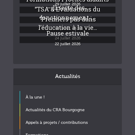
29 juillet 2026
– Il reste des...
“TSA & Evaluations du
fonctionnement :...
“Premiers pas dans
24 juillet 2026
l’éducation à la vie...
24 juillet 2026
Pause estivale
24 juillet 2026
22 juillet 2026
Actualités
À la une !
Actualités du CRA Bourgogne
Appels à projets / contributions