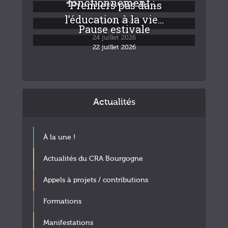
fonctionnement :...
“Premiers pas dans
24 juillet 2026
l’éducation à la vie...
24 juillet 2026
Pause estivale
24 juillet 2026
22 juillet 2026
Actualités
À la une !
Actualités du CRA Bourgogne
Appels à projets / contributions
Formations
Manifestations