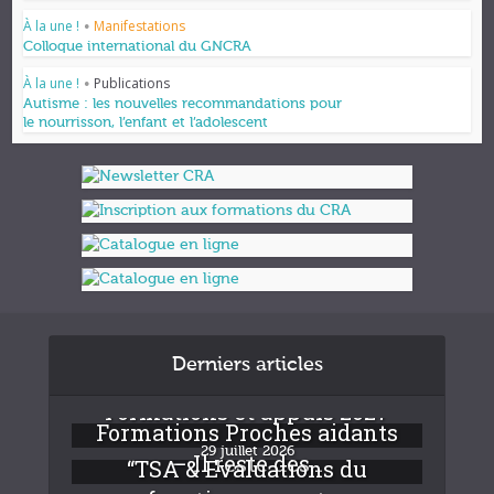
À la une !
Manifestations
•
Colloque international du GNCRA
À la une !
Publications
•
Autisme : les nouvelles recommandations pour
le nourrisson, l’enfant et l’adolescent
Derniers articles
Formations et appuis 2027
Formations Proches aidants
29 juillet 2026
– Il reste des...
“TSA & Evaluations du