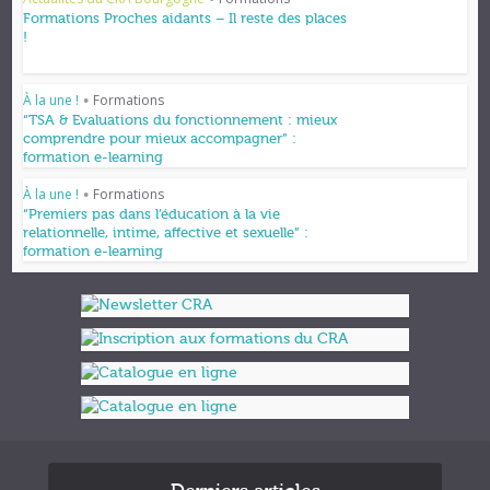
•
Formations Proches aidants – Il reste des places
!
À la une !
Formations
•
“TSA & Evaluations du fonctionnement : mieux
comprendre pour mieux accompagner” :
formation e-learning
À la une !
Formations
•
“Premiers pas dans l’éducation à la vie
relationnelle, intime, affective et sexuelle” :
formation e-learning