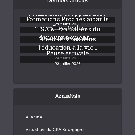
Derniers articles
Formations et appuis 2027
Formations Proches aidants
29 juillet 2026
– Il reste des...
“TSA & Evaluations du
fonctionnement :...
“Premiers pas dans
24 juillet 2026
l’éducation à la vie...
24 juillet 2026
Pause estivale
24 juillet 2026
22 juillet 2026
Actualités
À la une !
Actualités du CRA Bourgogne