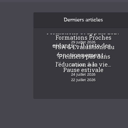
Derniers articles
Formations et appuis 2027
Formations Proches
29 juillet 2026
aidants – Il reste des...
“TSA & Evaluations du
fonctionnement :...
“Premiers pas dans
24 juillet 2026
l’éducation à la vie...
24 juillet 2026
Pause estivale
24 juillet 2026
22 juillet 2026