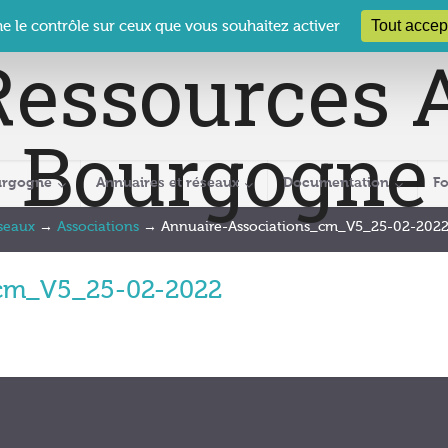
 Le Clos des Présidents – 19-21 rue Coty – 21 000 DIJON
cra@crabour
Tout accep
ne le contrôle sur ceux que vous souhaitez activer
urgogne
Annuaires et réseaux
Documentation
F
éseaux
→
Associations
→
Annuaire-Associations_cm_V5_25-02-202
_cm_V5_25-02-2022