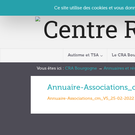
Panneau de gestion des cookies
Accueil
Contact
Se connecter
| CRA Bourgogne –
Ce site utilise des cookies et vous don
Autisme et TSA
Le CRA Bo
Vous êtes ici :
CRA Bourgogne
→
Annuaires et r
Annuaire-Associations
Annuaire-Associations_cm_V5_25-02-2022