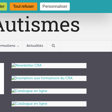
gogne.org
03 80 29 54 19
ter
Tout refuser
Personnaliser
ormations
Actualités
2