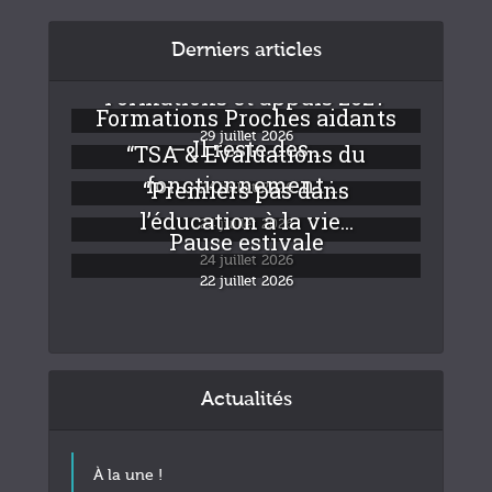
Derniers articles
Formations et appuis 2027
Formations Proches aidants
29 juillet 2026
– Il reste des...
“TSA & Evaluations du
fonctionnement :...
“Premiers pas dans
24 juillet 2026
l’éducation à la vie...
24 juillet 2026
Pause estivale
24 juillet 2026
22 juillet 2026
Actualités
À la une !