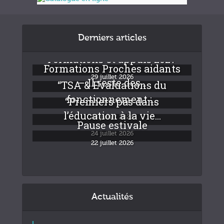
Derniers articles
Formations et appuis 2027
Formations Proches aidants
29 juillet 2026
– Il reste des...
“TSA & Evaluations du
fonctionnement :...
“Premiers pas dans
24 juillet 2026
l’éducation à la vie...
24 juillet 2026
Pause estivale
24 juillet 2026
22 juillet 2026
Actualités