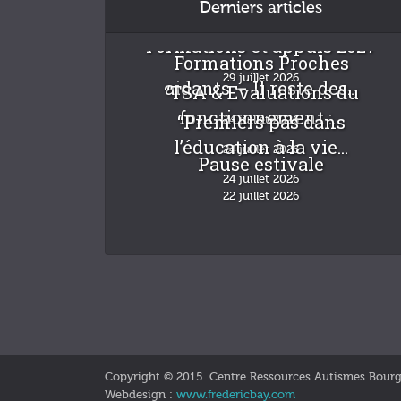
Derniers articles
Formations et appuis 2027
Formations Proches
29 juillet 2026
aidants – Il reste des...
“TSA & Evaluations du
fonctionnement :...
“Premiers pas dans
24 juillet 2026
l’éducation à la vie...
24 juillet 2026
Pause estivale
24 juillet 2026
22 juillet 2026
Copyright © 2015. Centre Ressources Autismes Bour
Webdesign :
www.fredericbay.com