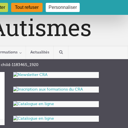
gogne.org
03 80 29 54 19
ter
Tout refuser
Personnaliser
ormations
Actualités
→
child-1183465_1920