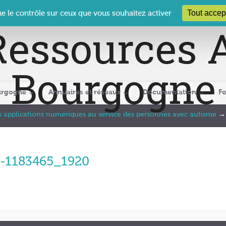
 Le Clos des Présidents – 19-21 rue Coty – 21 000 DIJON
cra@crabour
Tout accep
ne le contrôle sur ceux que vous souhaitez activer
urgogne
Annuaires et réseaux
Documentation
F
s applications numériques au service des personnes avec autisme
d-1183465_1920