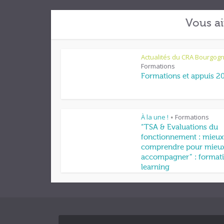
Vous ai
Actualités du CRA Bourgog
Formations
Formations et appuis 2
À la une !
Formations
•
“TSA & Evaluations du
fonctionnement : mieux
comprendre pour mieu
accompagner” : formati
learning