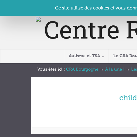
Panneau de gestion des cookies
Accueil
Contact
Se connecter
| CRA Bourgogne –
Ce site utilise des cookies et vous don
Autisme et TSA
Le CRA Bo
Vous êtes ici :
CRA Bourgogne
→
À la une !
→
Le
chil