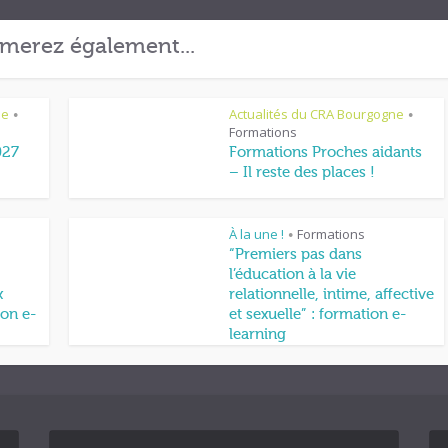
merez également...
ne
Actualités du CRA Bourgogne
•
•
Formations
027
Formations Proches aidants
– Il reste des places !
À la une !
Formations
•
“Premiers pas dans
l’éducation à la vie
x
relationnelle, intime, affective
on e-
et sexuelle” : formation e-
learning