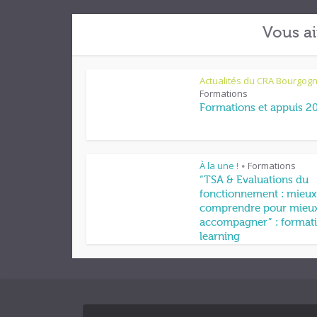
Vous ai
Actualités du CRA Bourgog
Formations
Formations et appuis 2
À la une !
Formations
•
“TSA & Evaluations du
fonctionnement : mieux
comprendre pour mieu
accompagner” : formati
learning