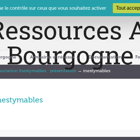
 Le Clos des Présidents – 19-21 rue Coty – 21 000 DIJON
cra@crabour
Tout accep
ne le contrôle sur ceux que vous souhaitez activer
urgogne
Annuaires et réseaux
Documentation
F
sociation Inestymables : présentation
→
inestymables
nestymables