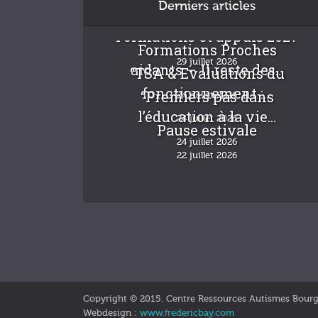
Derniers articles
Formations et appuis 2027
Formations Proches
29 juillet 2026
aidants – Il reste des...
“TSA & Evaluations du
fonctionnement :...
“Premiers pas dans
24 juillet 2026
l’éducation à la vie...
24 juillet 2026
Pause estivale
24 juillet 2026
22 juillet 2026
Copyright © 2015. Centre Ressources Autismes Bour
Webdesign :
www.fredericbay.com