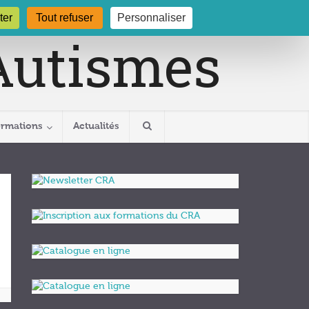
gogne.org
03 80 29 54 19
ter
Tout refuser
Personnaliser
ormations
Actualités