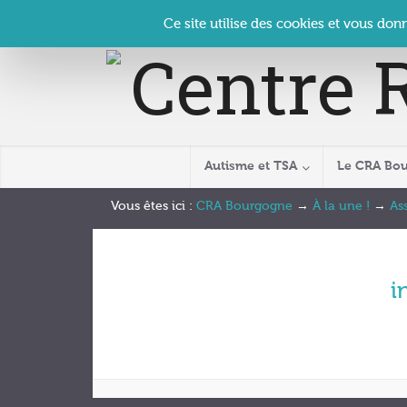
Panneau de gestion des cookies
Accueil
Contact
Se connecter
| CRA Bourgogne –
Ce site utilise des cookies et vous don
Autisme et TSA
Le CRA Bo
Vous êtes ici :
CRA Bourgogne
→
À la une !
→
As
i