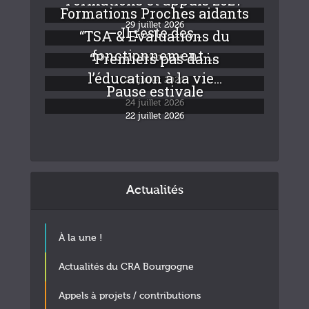
Formations Proches aidants
29 juillet 2026
– Il reste des...
“TSA & Evaluations du
fonctionnement :...
“Premiers pas dans
24 juillet 2026
l’éducation à la vie...
24 juillet 2026
Pause estivale
24 juillet 2026
22 juillet 2026
Actualités
À la une !
Actualités du CRA Bourgogne
Appels à projets / contributions