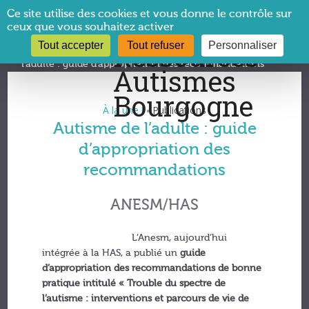
Panneau de gestion des cookies
Ce site utilise des cookies et vous donne le contrôle sur
ceux que vous souhaitez activer
Tout accepter
Tout refuser
Personnaliser
Vous êtes ici :
CRA Bourgogne
→
À la une !
→
Autisme de
l’adulte : guide d’appropriation des recommandations
À la une !
Publications
•
Autisme de l’adulte : guide
d’appropriation des
recommandations
ANESM/HAS
L’Anesm, aujourd’hui
intégrée à la HAS, a publié un
guide
d’appropriation des recommandations de bonne
pratique intitulé « Trouble du spectre de
l’autisme : interventions et parcours de vie de