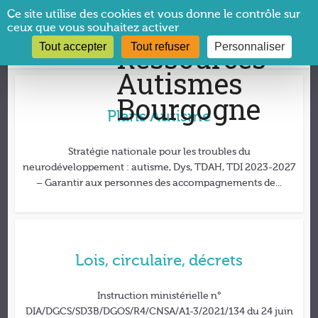
Panneau de gestion des cookies
Ce site utilise des cookies et vous donne le contrôle sur
ceux que vous souhaitez activer
Tout accepter
Tout refuser
Personnaliser
Textes de références
Plans Autisme
Stratégie nationale pour les troubles du
neurodéveloppement : autisme, Dys, TDAH, TDI 2023-2027
– Garantir aux personnes des accompagnements de...
Lois, circulaire, décrets
Instruction ministérielle n°
DIA/DGCS/SD3B/DGOS/R4/CNSA/A1-3/2021/134 du 24 juin